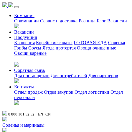
Компания
О компании
Сервис и доставка
Розница
Блог
Вакансии
Вакансии
Продукция
Квашения
Корейские салаты
ГОТОВАЯ ЕДА
Соленья
Грибы
Соусы
Ягода протертая
Овощи очищенные
Овощи вареные
Обратная связь
Для поставщиков
Для потребителей
Для партнеров
Контакты
Отдел продаж
Отдел закупок
Отдел логистики
Отдел
персонала
8 800 101 52 52
EN
CN
Соленья и маринады