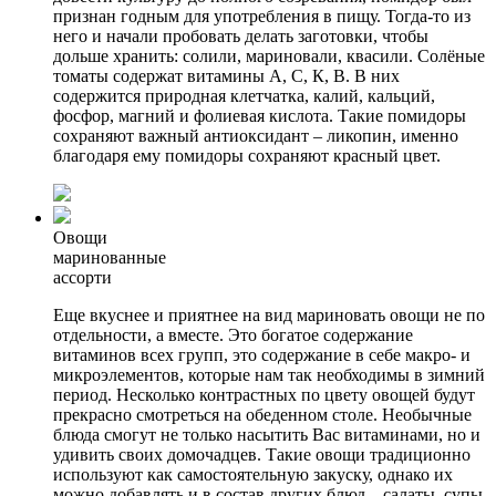
признан годным для употребления в пищу. Тогда-то из
него и начали пробовать делать заготовки, чтобы
дольше хранить: солили, мариновали, квасили. Солёные
томаты содержат витамины А, С, К, В. В них
содержится природная клетчатка, калий, кальций,
фосфор, магний и фолиевая кислота. Такие помидоры
сохраняют важный антиоксидант – ликопин, именно
благодаря ему помидоры сохраняют красный цвет.
Овощи
маринованные
ассорти
Еще вкуснее и приятнее на вид мариновать овощи не по
отдельности, а вместе. Это богатое содержание
витаминов всех групп, это содержание в себе макро- и
микроэлементов, которые нам так необходимы в зимний
период. Несколько контрастных по цвету овощей будут
прекрасно смотреться на обеденном столе. Необычные
блюда смогут не только насытить Вас витаминами, но и
удивить своих домочадцев. Такие овощи традиционно
используют как самостоятельную закуску, однако их
можно добавлять и в состав других блюд – салаты, супы,