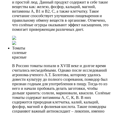
и простой люд. Данный продукт содержит в себе такие
вещества как: железо, фосфор, кальций, магний,
витамины А, В1 и В2, С, а также клетчатку. Такое
сочетание способствует улучшению пищеварения и
правильному обмену веществ в организме. Отмечено,
что солёные огурцы оказывают эффект насыщения, это
помогает приверженцам различных диет.
Томаты
соленые
красные
В Россию томаты попали в XVIII веке и долгое время
считались несъедобными. Однако после исследований
агронома-ученого А.Т. Болотова, которому удалось
довести культуру до полного созревания, помидор был
признан годным для употребления в пищу. Тогда-то из
него и начали пробовать делать заготовки, чтобы
дольше хранить: солили, мариновали, квасили. Солёные
томаты содержат витамины А, С, К, В. В них
содержится природная клетчатка, калий, кальций,
фосфор, магний и фолиевая кислота. Такие помидоры
сохраняют важный антиоксидант – ликопин, именно