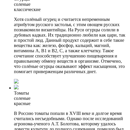
соленые
классические
Хотя солёный огурец и считается непременным
атрибутом русского застолья, с этим овощем русских
познакомили византийцы. На Руси огурцы солили в
дубовых кадках. Их традиционно любили как цари, так
и простой люд. Данный продукт содержит в себе такие
вещества как: железо, фосфор, кальций, магний,
витамины А, В1 и В2, С, а также клетчатку. Такое
сочетание способствует улучшению пищеварения и
правильному обмену веществ в организме. Отмечено,
что солёные огурцы оказывают эффект насыщения, это
помогает приверженцам различных диет.
Томаты
соленые
красные
В Россию томаты попали в XVIII веке и долгое время
считались несъедобными. Однако после исследований
агронома-ученого А.Т. Болотова, которому удалось
довести культуру до полного созревания, помидор был