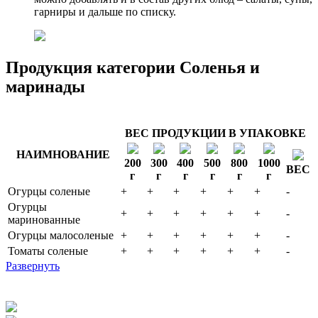
гарниры и дальше по списку.
Продукция категории Соленья и
маринады
ВЕС ПРОДУКЦИИ В УПАКОВКЕ
НАИМНОВАНИЕ
200
300
400
500
800
1000
ВЕС
г
г
г
г
г
г
Огурцы соленые
+
+
+
+
+
+
-
Огурцы
+
+
+
+
+
+
-
маринованные
Огурцы малосоленые
+
+
+
+
+
+
-
Томаты соленые
+
+
+
+
+
+
-
Развернуть